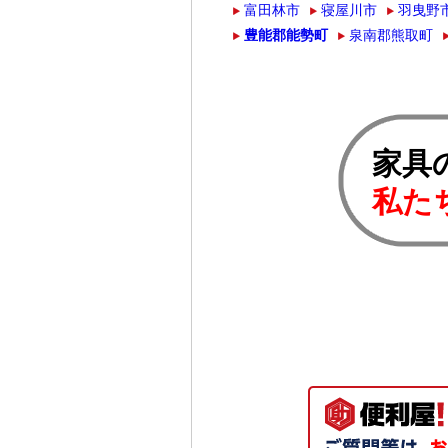
富田林市
寝屋川市
羽曳野
豊能郡能勢町
泉南郡熊取町
家具
私た