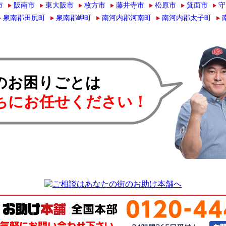
市
阪南市
東大阪市
枚方市
藤井寺市
松原市
箕面市
守
泉南郡田尻町
泉南郡岬町
南河内郡河南町
南河内郡太子町
のお困りごとは
ちにお任せください！