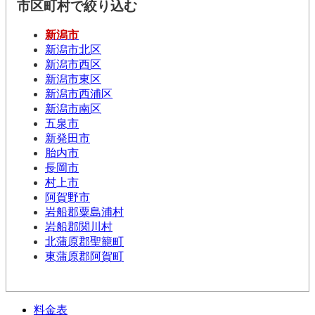
市区町村で絞り込む
新潟市
新潟市北区
新潟市西区
新潟市東区
新潟市西浦区
新潟市南区
五泉市
新発田市
胎内市
長岡市
村上市
阿賀野市
岩船郡粟島浦村
岩船郡関川村
北蒲原郡聖籠町
東蒲原郡阿賀町
料金表