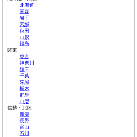
北海道
青森
岩手
宮城
秋田
山形
福島
関東
東京
神奈川
埼玉
千葉
茨城
栃木
群馬
山梨
信越・北陸
新潟
長野
富山
石川